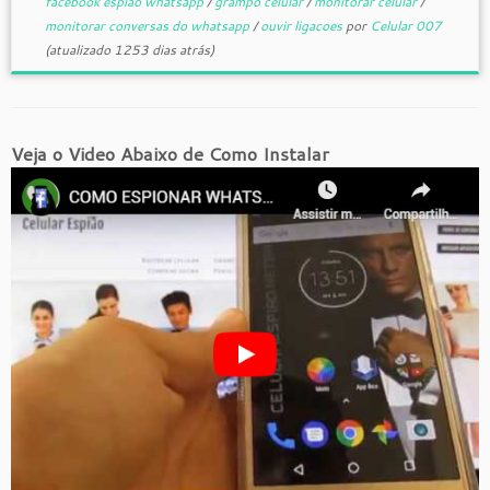
facebook espiao whatsapp
/
grampo celular
/
monitorar celular
/
monitorar conversas do whatsapp
/
ouvir ligacoes
por
Celular 007
(atualizado 1253 dias atrás)
Veja o Video Abaixo de Como Instalar