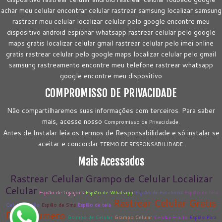
achar meu celular encontrar celular rastrear samsung localizar samsung
rastrear meu celular localizar celular pelo google encontre meu
dispositivo android espionar whatsapp rastrear celular pelo google
maps gratis localizar celular gmail rastrear celular pelo imei online
gratis rastrear celular pelo google maps localizar celular pelo gmail
samsung rastreamento encontre meu telefone rastrear whatsapp
google encontre meu dispositivo
COMPROMISSO DE PRIVACIDADE
Não compartilharemos suas informações com terceiros. Para saber
mais, acesse nosso
Compromisso de Privacidade.
Antes de Instalar leia os termos de Responsabilidade e só instalar se
aceitar e concordar
TERMO DE RESPONSABILIDADE.
Mais Acessados
Rastrear Celular
Grampo de Celular
Localizar
Celular
Espião de Ligações
Espião de Whatsapp
Espião de Facebook
Espião de tela
Rastrear Celular Gratis
Celular Espião
Espião de Sms
Espião de tela
Pelo Numero
Grampo de Celular
Grampo Celular
Celular Espião
Espião Para