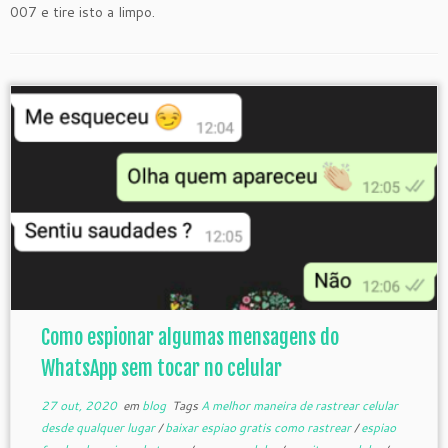
007 e tire isto a limpo.
Como espionar algumas mensagens do
WhatsApp sem tocar no celular
27 out, 2020
em
blog
Tags
A melhor maneira de rastrear celular
desde qualquer lugar
/
baixar espiao gratis como rastrear
/
espiao