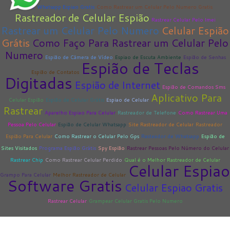
Celular
Whatsapp Espiao Gratis
Como Rastrear um Celular Pelo Numero Gratis
Rastreador de Celular Espião
Rastrear Celular Pelo Imei
Rastrear um Celular Pelo Numero
Celular Espião
Grátis
Como Faço Para Rastrear um Celular Pelo
Numero
Espião de Câmera de Vídeo
Espiao de Escuta Ambiente
Espião de Senhas
Espião de Teclas
Espião de Contatos
Digitadas
Espião de Internet
Espião de Comandos Sms
Aplicativo Para
Celular Espião
Espião de Celular Grátis
Espiao de Celular
Rastrear
Aparelho Espiao Para Celular
Rastreador de Telefone
Como Rastrear Uma
Pessoa Pelo Celular
Espião de Celular Whatsapp
Site Rastreador de Celular
Rastreador
Espião Para Celular
Como Rastrear o Celular Pelo Gps
Rasteador de Whatsapp
Espião de
Sites Visitados
Programa Espião Grátis
Spy Espião
Rastrear Pessoas Pelo Número do Celular
Rastrear Chip
Como Rastrear Celular Perdido
Qual é o Melhor Rastreador de Celular
Celular Espiao
Grampo Para Celular
Melhor Rastreador de Celular
Software Gratis
Celular Espiao Gratis
Rastrear Celular
Grampear Celular Gratis Pelo Numero