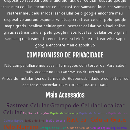
dispositivo rastrear celular android rastrear celular roubado google
achar meu celular encontrar celular rastrear samsung localizar samsung
rastrear meu celular localizar celular pelo google encontre meu
dispositivo android espionar whatsapp rastrear celular pelo google
maps gratis localizar celular gmail rastrear celular pelo imei online
gratis rastrear celular pelo google maps localizar celular pelo gmail
samsung rastreamento encontre meu telefone rastrear whatsapp
google encontre meu dispositivo
COMPROMISSO DE PRIVACIDADE
Não compartilharemos suas informações com terceiros. Para saber
mais, acesse nosso
Compromisso de Privacidade.
Antes de Instalar leia os termos de Responsabilidade e só instalar se
aceitar e concordar
TERMO DE RESPONSABILIDADE.
Mais Acessados
Rastrear Celular
Grampo de Celular
Localizar
Celular
Espião de Ligações
Espião de Whatsapp
Espião de Facebook
Espião de tela
Rastrear Celular Gratis
Celular Espião
Espião de Sms
Espião de tela
Pelo Numero
Grampo de Celular
Grampo Celular
Celular Espião
Espião Para