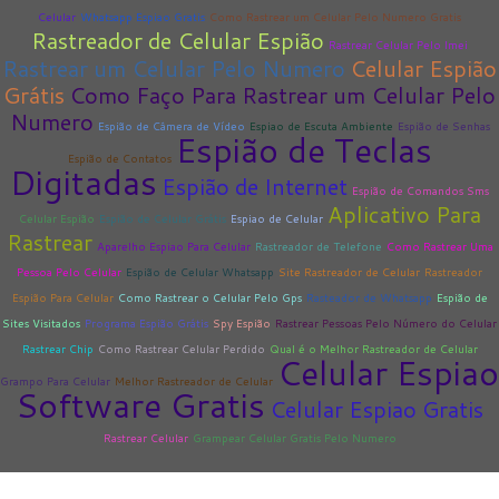
Celular
Whatsapp Espiao Gratis
Como Rastrear um Celular Pelo Numero Gratis
Rastreador de Celular Espião
Rastrear Celular Pelo Imei
Rastrear um Celular Pelo Numero
Celular Espião
Grátis
Como Faço Para Rastrear um Celular Pelo
Numero
Espião de Câmera de Vídeo
Espiao de Escuta Ambiente
Espião de Senhas
Espião de Teclas
Espião de Contatos
Digitadas
Espião de Internet
Espião de Comandos Sms
Aplicativo Para
Celular Espião
Espião de Celular Grátis
Espiao de Celular
Rastrear
Aparelho Espiao Para Celular
Rastreador de Telefone
Como Rastrear Uma
Pessoa Pelo Celular
Espião de Celular Whatsapp
Site Rastreador de Celular
Rastreador
Espião Para Celular
Como Rastrear o Celular Pelo Gps
Rasteador de Whatsapp
Espião de
Sites Visitados
Programa Espião Grátis
Spy Espião
Rastrear Pessoas Pelo Número do Celular
Rastrear Chip
Como Rastrear Celular Perdido
Qual é o Melhor Rastreador de Celular
Celular Espiao
Grampo Para Celular
Melhor Rastreador de Celular
Software Gratis
Celular Espiao Gratis
Rastrear Celular
Grampear Celular Gratis Pelo Numero