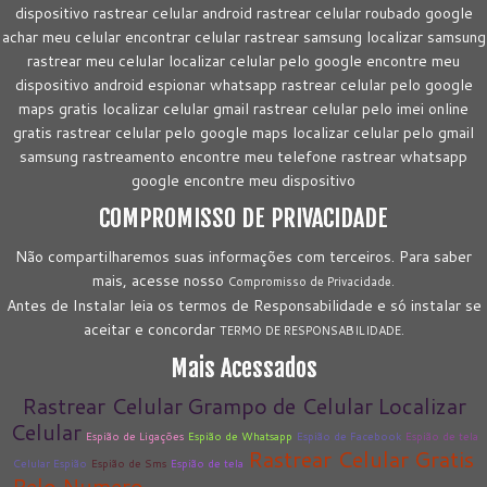
dispositivo rastrear celular android rastrear celular roubado google
achar meu celular encontrar celular rastrear samsung localizar samsung
rastrear meu celular localizar celular pelo google encontre meu
dispositivo android espionar whatsapp rastrear celular pelo google
maps gratis localizar celular gmail rastrear celular pelo imei online
gratis rastrear celular pelo google maps localizar celular pelo gmail
samsung rastreamento encontre meu telefone rastrear whatsapp
google encontre meu dispositivo
COMPROMISSO DE PRIVACIDADE
Não compartilharemos suas informações com terceiros. Para saber
mais, acesse nosso
Compromisso de Privacidade.
Antes de Instalar leia os termos de Responsabilidade e só instalar se
aceitar e concordar
TERMO DE RESPONSABILIDADE.
Mais Acessados
Rastrear Celular
Grampo de Celular
Localizar
Celular
Espião de Ligações
Espião de Whatsapp
Espião de Facebook
Espião de tela
Rastrear Celular Gratis
Celular Espião
Espião de Sms
Espião de tela
Pelo Numero