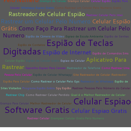
Grampo de Celular
Grampo Celular
Celular Espião
Espião Para
Celular
Whatsapp Espiao Gratis
Como Rastrear um Celular Pelo Numero Gratis
Rastreador de Celular Espião
Rastrear Celular Pelo Imei
Rastrear um Celular Pelo Numero
Celular Espião
Grátis
Como Faço Para Rastrear um Celular Pelo
Numero
Espião de Câmera de Vídeo
Espiao de Escuta Ambiente
Espião de Senhas
Espião de Teclas
Espião de Contatos
Digitadas
Espião de Internet
Espião de Comandos Sms
Aplicativo Para
Celular Espião
Espião de Celular Grátis
Espiao de Celular
Rastrear
Aparelho Espiao Para Celular
Rastreador de Telefone
Como Rastrear Uma
Pessoa Pelo Celular
Espião de Celular Whatsapp
Site Rastreador de Celular
Rastreador
Espião Para Celular
Como Rastrear o Celular Pelo Gps
Rasteador de Whatsapp
Espião de
Sites Visitados
Programa Espião Grátis
Spy Espião
Rastrear Pessoas Pelo Número do Celular
Rastrear Chip
Como Rastrear Celular Perdido
Qual é o Melhor Rastreador de Celular
Celular Espiao
Grampo Para Celular
Melhor Rastreador de Celular
Software Gratis
Celular Espiao Gratis
Rastrear Celular
Grampear Celular Gratis Pelo Numero