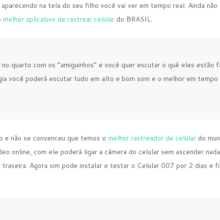
 aparecendo na tela do seu filho você vai ver em tempo real. Ainda não
o
melhor aplicativo de rastrear celular
do BRASIL.
o no quarto com os “amiguinhos” e você quer escutar o quê eles estão
gia você poderá escutar tudo em alto e bom som e o melhor em tempo r
do e não se convenceu que temos o
melhor rastreador de celular
do mund
ídeo online, com ele poderá ligar a câmera do celular sem ascender nad
 traseira. Agora sim pode instalar e testar o Celular 007 por 2 dias e 