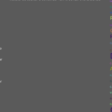
te
G
W
I
C
vo
C
ar
C
R
ar
C
C
V
d
R