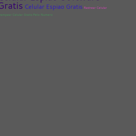
Gratis
Celular Espiao Gratis
Rastrear Celular
rampear Celular Gratis Pelo Numero