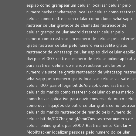
espião como grampear um celular localizar celular pelo
numero hackear whatsapp localizar celular como rastrear
celular como rastrear um celular como clonar whatsapp
rastrear celular gravador de chamadas rastreador de
celular grampo celular android rastrear celular pelo
numero como rastrear um numero de celular pela internet
gratis rastrear celular pelo numero via satelite gratis
rastreador de whatsapp celular espiao divi celular espião
divi painel 007 rastrear numero de celular online aplicati
para rastrear celular do marido rastrear celular pelo
numero via satelite gratis rastreador de whatsapp rastre
whatsapp pelo numero gratis localizar celular via satelite
celular 007 painel login bit.do/diviapk como rastrear o
celular do marido como rastrear o celular do meu marido
como baixar aplicativo para ouvir conversa de outro celul
como ouvir ligações de outro celular gratis como rastrear
celular do marido rastreador de marido pelo numero do
celular bit.do/007br goo.gl/nmn7mv rastrear numero de
celular online gratis painel007 Rastreamento Celular -
Mobiltracker localizar pessoas pelo numero do celular