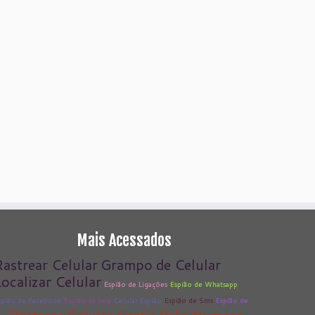
Mais Acessados
Rastrear Celular
Grampo de Celular
ocalizar Celular
Espião de Ligações
Espião de Whatsapp
spião de Facebook
Espião de tela
Celular Espião
Espião de Sms
Espião de