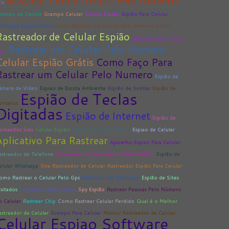
Rastrear Celular Gratis Pelo Numero
la
rampo de Celular
Grampo Celular
Celular Espião
Espião Para Celular
hatsapp Espiao Gratis
Como Rastrear um Celular Pelo Numero Gratis
Rastreador de Celular Espião
Rastrear Celular Pelo
Rastrear um Celular Pelo Numero
mei
Celular Espião Grátis
Como Faço Para
Rastrear um Celular Pelo Numero
Espião de
âmera de Vídeo
Espiao de Escuta Ambiente
Espião de Senhas
Espião de
Espião de Teclas
ontatos
Digitadas
Espião de Internet
Espião de
omandos Sms
Celular Espião
Espião de Celular Grátis
Espiao de Celular
Aplicativo Para Rastrear
Aparelho Espiao Para Celular
astreador de Telefone
Como Rastrear Uma Pessoa Pelo Celular
Espião de
elular Whatsapp
Site Rastreador de Celular
Rastreador Espião Para Celular
omo Rastrear o Celular Pelo Gps
Rasteador de Whatsapp
Espião de Sites
isitados
Programa Espião Grátis
Spy Espião
Rastrear Pessoas Pelo Número
o Celular
Rastrear Chip
Como Rastrear Celular Perdido
Qual é o Melhor
astreador de Celular
Grampo Para Celular
Melhor Rastreador de Celular
Celular Espiao Software