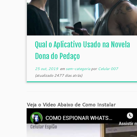
Qual o Aplicativo Usado na Novela
Dona do Pedaço
25 out, 2019
em
sem-categoria
por
Celular 007
(atualizado 2477 dias atrás)
Veja o Video Abaixo de Como Instalar