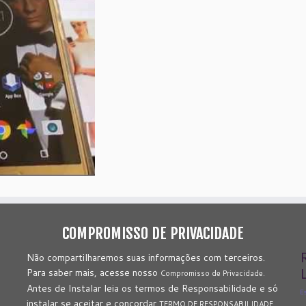
COMPROMISSO DE PRIVACIDADE
Não compartilharemos suas informações com terceiros.
L
Para saber mais, acesse nosso
Compromisso de Privacidade.
Antes de Instalar leia os termos de Responsabilidade e só
E
instalar se aceitar e concordar
TERMO DE RESPONSABILIDADE.